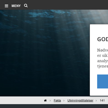
Søk
MENY
GO
Nødve
er sik
analy
tjenes
Hjem
Fakta
Utvinningstillatelser
141