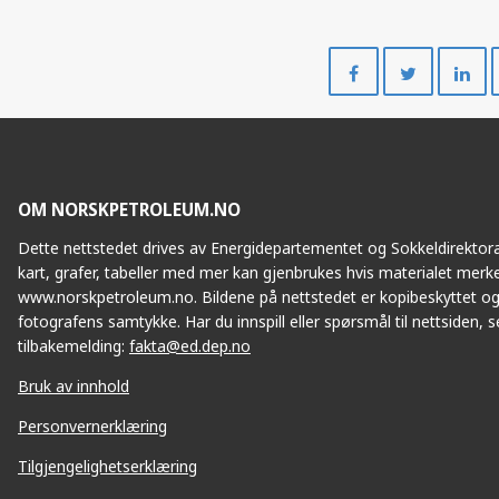
Del
Del
på
på
Facebook
Twitte
OM NORSKPETROLEUM.NO
Dette nettstedet drives av Energidepartementet og Sokkeldirektorat
kart, grafer, tabeller med mer kan gjenbrukes hvis materialet merke
www.norskpetroleum.no. Bildene på nettstedet er kopibeskyttet og
fotografens samtykke. Har du innspill eller spørsmål til nettsiden, se
tilbakemelding:
fakta@ed.dep.no
Bruk av innhold
Personvernerklæring
Tilgjengelighetserklæring