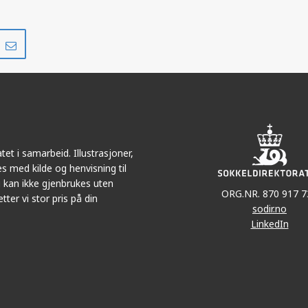
Del
Del
på
i
r
LinkedIn
e-
post
et i samarbeid. Illustrasjoner,
s med kilde og henvisning til
 kan ikke gjenbrukes uten
ORG.NR. 870 917 7
tter vi stor pris på din
sodir.no
LinkedIn