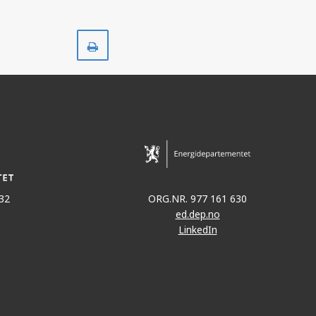
Skriv
ut
32
ORG.NR. 977 161 630
ed.dep.no
LinkedIn