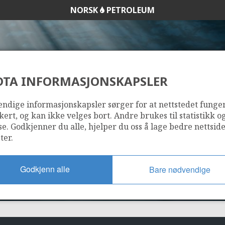
NORSK
PETROLEUM
DTA INFORMASJONSKAPSLER
141
ndige informasjonskapsler sørger for at nettstedet funge
kert, og kan ikke velges bort. Andre brukes til statistikk o
se. Godkjenner du alle, hjelper du oss å lage bedre nettsid
ter.
Godkjenn alle
Bare nødvendige