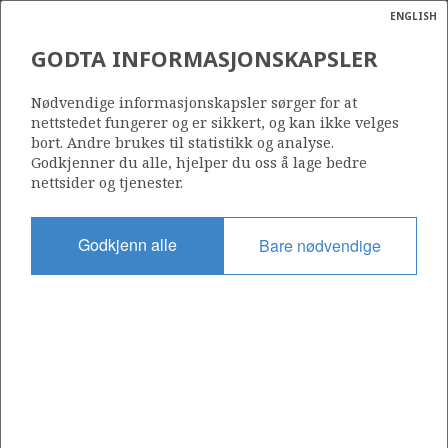
ENGLISH
Søk
N
P
MENY
GODTA INFORMASJONSKAPSLER
Ordlist
Energik
149
Nødvendige informasjonskapsler sørger for at
nettstedet fungerer og er sikkert, og kan ikke velges
bort. Andre brukes til statistikk og analyse.
Godkjenner du alle, hjelper du oss å lage bedre
nettsider og tjenester.
Område
NORDSJØEN
Godkjenn alle
Bare nødvendige
Tildelt dato
08.07.1988
Gyldig til
08.07.1994
Gjeldende fase
Status
INACTIVE