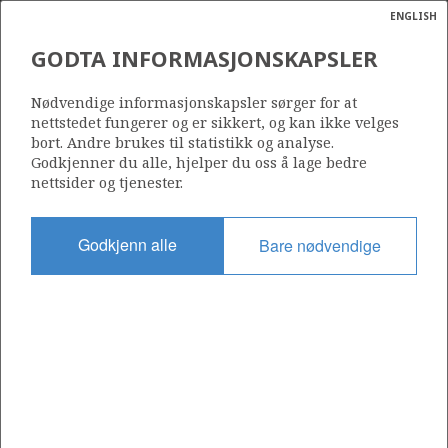
ENGLISH
Søk
N
P
MENY
GODTA INFORMASJONSKAPSLER
Ordlist
Energik
153
Nødvendige informasjonskapsler sørger for at
nettstedet fungerer og er sikkert, og kan ikke velges
bort. Andre brukes til statistikk og analyse.
Godkjenner du alle, hjelper du oss å lage bedre
nettsider og tjenester.
Område
NORDSJØEN
Godkjenn alle
Bare nødvendige
Tildelt dato
08.07.1988
Gyldig til
08.07.2028
Gjeldende fase
PRODUCTION EXTENDED
Tildelingsrunde: