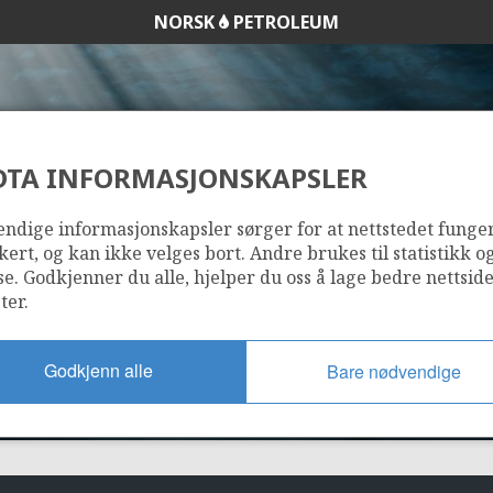
NORSK
PETROLEUM
DTA INFORMASJONSKAPSLER
159
ndige informasjonskapsler sørger for at nettstedet funge
kert, og kan ikke velges bort. Andre brukes til statistikk o
se. Godkjenner du alle, hjelper du oss å lage bedre nettsid
ter.
Godkjenn alle
Bare nødvendige