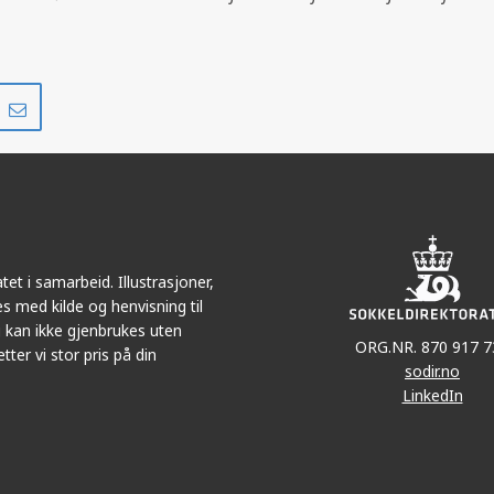
Del
Del
på
i
r
LinkedIn
e-
post
et i samarbeid. Illustrasjoner,
s med kilde og henvisning til
 kan ikke gjenbrukes uten
ORG.NR. 870 917 7
tter vi stor pris på din
sodir.no
LinkedIn