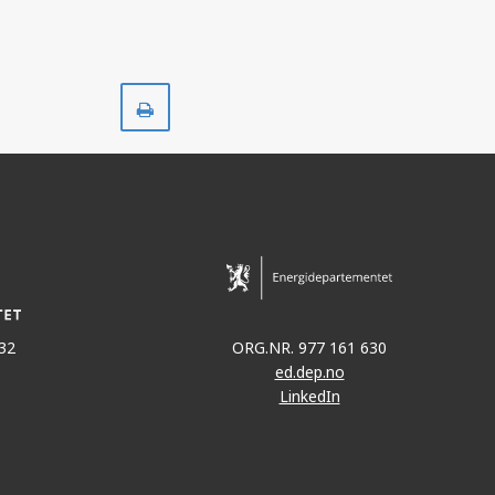
Skriv
ut
32
ORG.NR. 977 161 630
ed.dep.no
LinkedIn