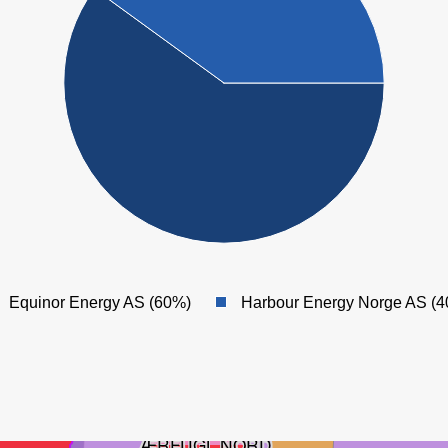
ALVE NORD
Equinor Energy AS (60%)
Harbour Energy Norge AS (
ALV
MARULK
ÆRFUGL NORD