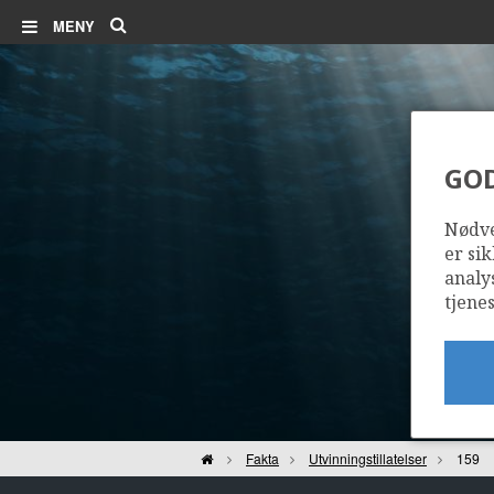
Søk
MENY
GO
Nødve
er sik
analy
tjenes
Hjem
Fakta
Utvinningstillatelser
159