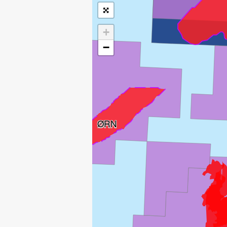
+
−
ØRN