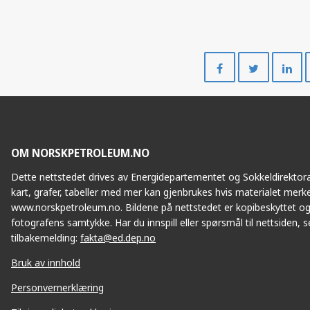
Del
Del
på
på
Facebook
Twitte
OM NORSKPETROLEUM.NO
Dette nettstedet drives av Energidepartementet og Sokkeldirektorat
kart, grafer, tabeller med mer kan gjenbrukes hvis materialet merke
www.norskpetroleum.no. Bildene på nettstedet er kopibeskyttet og
fotografens samtykke. Har du innspill eller spørsmål til nettsiden, se
tilbakemelding:
fakta@ed.dep.no
Bruk av innhold
Personvernerklæring