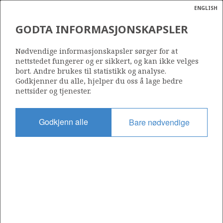
ENGLISH
Søk
N
P
MENY
GODTA INFORMASJONSKAPSLER
Ordlist
Energik
160
Nødvendige informasjonskapsler sørger for at
nettstedet fungerer og er sikkert, og kan ikke velges
bort. Andre brukes til statistikk og analyse.
Godkjenner du alle, hjelper du oss å lage bedre
nettsider og tjenester.
Område
BARENTSHAVET
Godkjenn alle
Bare nødvendige
Tildelt dato
03.03.1989
Gyldig til
01.11.1993
Gjeldende fase
Status
INACTIVE