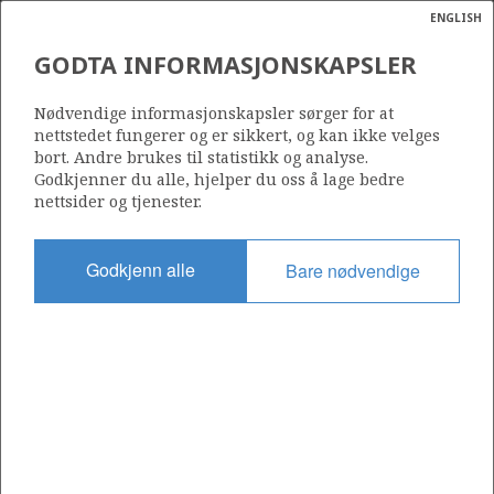
KVITEBJØRN
ENGLISH
Søk
N
P
MENY
VALEMON
GODTA INFORMASJONSKAPSLER
Ordlist
Energik
169
Nødvendige informasjonskapsler sørger for at
nettstedet fungerer og er sikkert, og kan ikke velges
bort. Andre brukes til statistikk og analyse.
Godkjenner du alle, hjelper du oss å lage bedre
nettsider og tjenester.
HULD
Område
NORDSJØEN
Godkjenn alle
Bare nødvendige
Tildelt dato
01.03.1991
Gyldig til
01.03.2030
Gjeldende fase
ISLAY
PRODUCTION
MARTIN LINGE
OS
Tildelingsrunde: