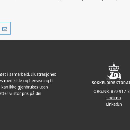
Del
Del
på
i
r
LinkedIn
e-
post
et i samarbeid. Illustrasjoner,
s med kilde og henvisning til
 kan ikke gjenbrukes uten
ORG.NR. 870 917 7
tter vi stor pris på din
sodir.no
LinkedIn