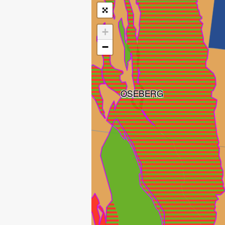
+
−
OSEBERG
TUNE