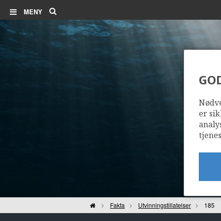
Søk
MENY
GO
Nødve
er sik
analy
tjenes
Hjem
Fakta
Utvinningstillatelser
185