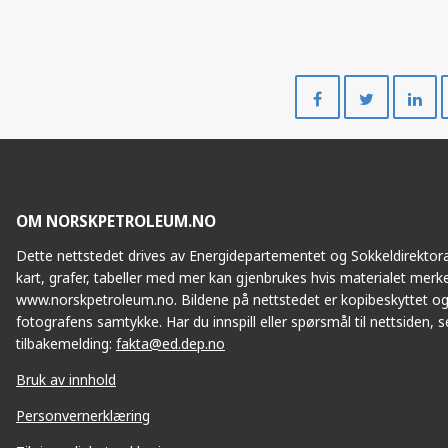
Del
Del
på
på
Facebook
Twitte
OM NORSKPETROLEUM.NO
Dette nettstedet drives av Energidepartementet og Sokkeldirektorat
kart, grafer, tabeller med mer kan gjenbrukes hvis materialet merke
www.norskpetroleum.no. Bildene på nettstedet er kopibeskyttet og
fotografens samtykke. Har du innspill eller spørsmål til nettsiden, se
tilbakemelding:
fakta@ed.dep.no
Bruk av innhold
Personvernerklæring