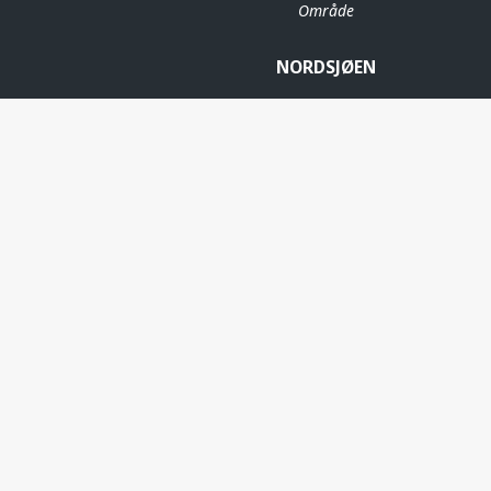
Område
NORDSJØEN
HULDRA