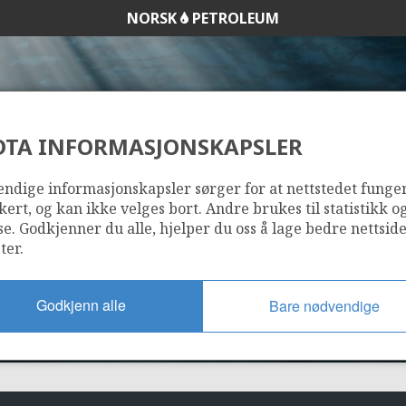
NORSK
PETROLEUM
DTA INFORMASJONSKAPSLER
185
ndige informasjonskapsler sørger for at nettstedet funge
kert, og kan ikke velges bort. Andre brukes til statistikk o
se. Godkjenner du alle, hjelper du oss å lage bedre nettsid
ter.
Godkjenn alle
Bare nødvendige