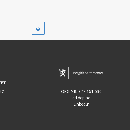
Skriv
ut
32
ORG.NR. 977 161 630
ed.dep.no
LinkedIn