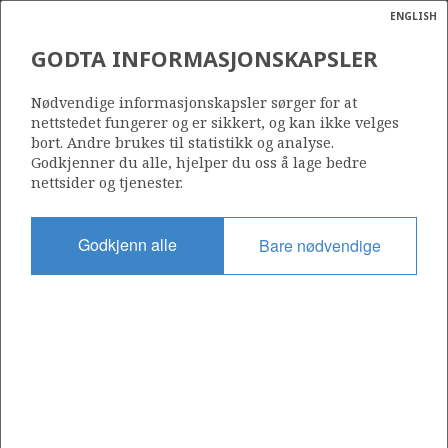
ENGLISH
Søk
N
P
MENY
GODTA INFORMASJONSKAPSLER
Ordlist
Energik
186
Nødvendige informasjonskapsler sørger for at
nettstedet fungerer og er sikkert, og kan ikke velges
bort. Andre brukes til statistikk og analyse.
Godkjenner du alle, hjelper du oss å lage bedre
nettsider og tjenester.
Område
NORDSJØEN
Godkjenn alle
Bare nødvendige
Tildelt dato
10.09.1993
Gyldig til
10.09.1999
Gjeldende fase
Status
INACTIVE