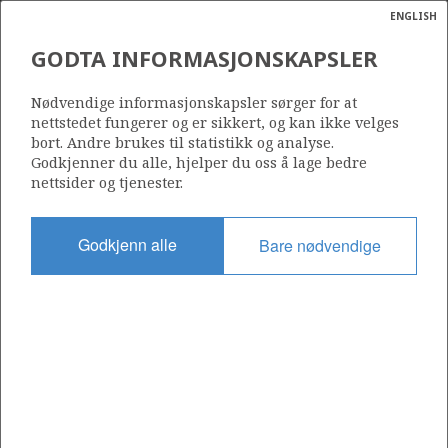
ENGLISH
Søk
N
P
MENY
GODTA INFORMASJONSKAPSLER
Ordlist
Energik
193
Nødvendige informasjonskapsler sørger for at
nettstedet fungerer og er sikkert, og kan ikke velges
bort. Andre brukes til statistikk og analyse.
Godkjenner du alle, hjelper du oss å lage bedre
nettsider og tjenester.
Område
NORDSJØEN
Godkjenn alle
Bare nødvendige
Tildelt dato
10.09.1993
Gyldig til
10.09.2031
Gjeldende fase
PRODUCTION
Tildelingsrunde: