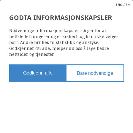
ENGLISH
Søk
N
P
MENY
GODTA INFORMASJONSKAPSLER
Ordlist
Energik
197
Nødvendige informasjonskapsler sørger for at
nettstedet fungerer og er sikkert, og kan ikke velges
bort. Andre brukes til statistikk og analyse.
Godkjenner du alle, hjelper du oss å lage bedre
nettsider og tjenester.
Område
NORSKEHAVET
Godkjenn alle
Bare nødvendige
Tildelt dato
10.09.1993
Gyldig til
31.12.2002
Gjeldende fase
Status
INACTIVE