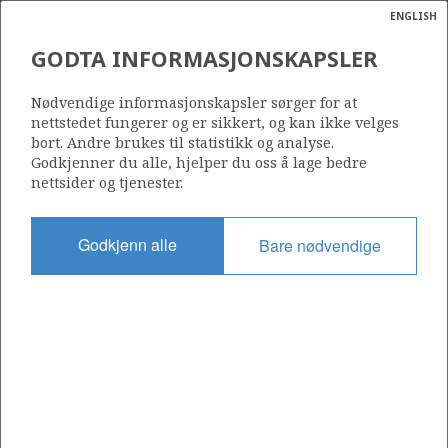
ENGLISH
Søk
N
P
MENY
GODTA INFORMASJONSKAPSLER
Ordlist
Energik
199
Nødvendige informasjonskapsler sørger for at
nettstedet fungerer og er sikkert, og kan ikke velges
bort. Andre brukes til statistikk og analyse.
Godkjenner du alle, hjelper du oss å lage bedre
nettsider og tjenester.
Område
NORSKEHAVET
Godkjenn alle
Bare nødvendige
Tildelt dato
10.09.1993
Gyldig til
10.09.2033
Gjeldende fase
PRODUCTION
Tildelingsrunde: