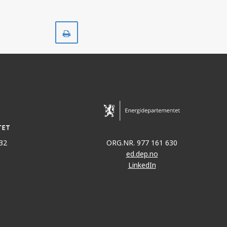
Skriv
ut
32
ORG.NR. 977 161 630
ed.dep.no
LinkedIn