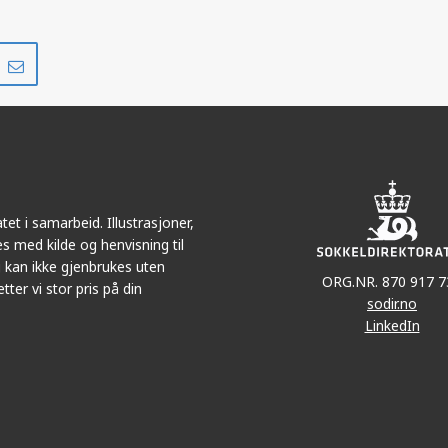
Del
Del
på
i
r
LinkedIn
e-
post
et i samarbeid. Illustrasjoner,
s med kilde og henvisning til
 kan ikke gjenbrukes uten
ORG.NR. 870 917 7
tter vi stor pris på din
sodir.no
LinkedIn