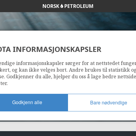
NORSK
PETROLEUM
DTA INFORMASJONSKAPSLER
206
ndige informasjonskapsler sørger for at nettstedet funge
kert, og kan ikke velges bort. Andre brukes til statistikk o
se. Godkjenner du alle, hjelper du oss å lage bedre nettsid
ter.
Godkjenn alle
Bare nødvendige