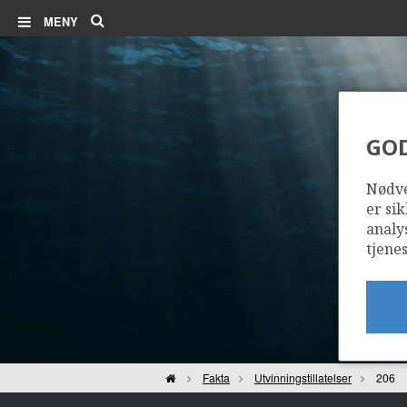
Søk
MENY
GO
Nødve
er sik
analy
tjenes
Hjem
Fakta
Utvinningstillatelser
206