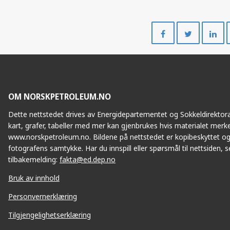
Del
Del
på
på
Facebook
Twitte
OM NORSKPETROLEUM.NO
Dette nettstedet drives av Energidepartementet og Sokkeldirektorat
kart, grafer, tabeller med mer kan gjenbrukes hvis materialet merke
www.norskpetroleum.no. Bildene på nettstedet er kopibeskyttet og
fotografens samtykke. Har du innspill eller spørsmål til nettsiden, se
tilbakemelding:
fakta@ed.dep.no
Bruk av innhold
Personvernerklæring
Tilgjengelighetserklæring