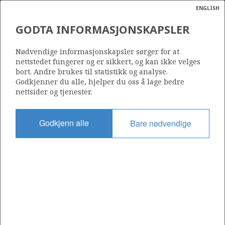
ENGLISH
Søk
N
P
MENY
GODTA INFORMASJONSKAPSLER
Ordlist
Energik
211
Nødvendige informasjonskapsler sørger for at
nettstedet fungerer og er sikkert, og kan ikke velges
bort. Andre brukes til statistikk og analyse.
Godkjenner du alle, hjelper du oss å lage bedre
nettsider og tjenester.
Område
NORSKEHAVET
Godkjenn alle
Bare nødvendige
Tildelt dato
02.02.1996
Gyldig til
02.02.2032
Gjeldende fase
PRODUCTION
Tildelingsrunde: