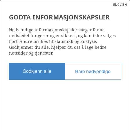
ENGLISH
Søk
N
P
MENY
GODTA INFORMASJONSKAPSLER
Ordlist
Energik
212 B
Nødvendige informasjonskapsler sørger for at
nettstedet fungerer og er sikkert, og kan ikke velges
bort. Andre brukes til statistikk og analyse.
Godkjenner du alle, hjelper du oss å lage bedre
nettsider og tjenester.
Område
NORSKEHAVET
Godkjenn alle
Bare nødvendige
Tildelt dato
14.06.2002
Gyldig til
02.02.2033
Gjeldende fase
PRODUCTION
Tildelingsrunde: