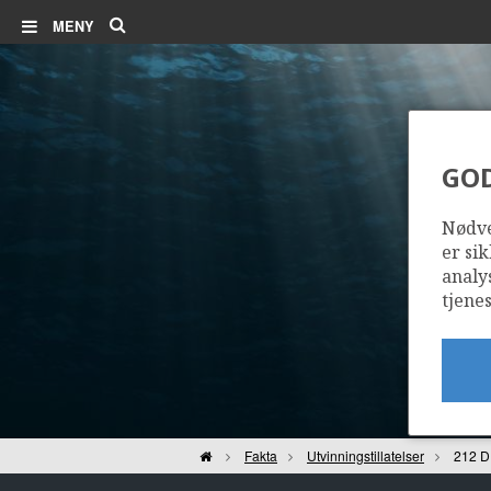
Søk
MENY
GO
Nødve
er sik
analy
tjenes
Hjem
Fakta
Utvinningstillatelser
212 D