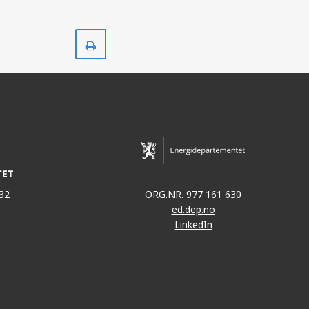
Skriv
ut
32
ORG.NR. 977 161 630
ed.dep.no
LinkedIn