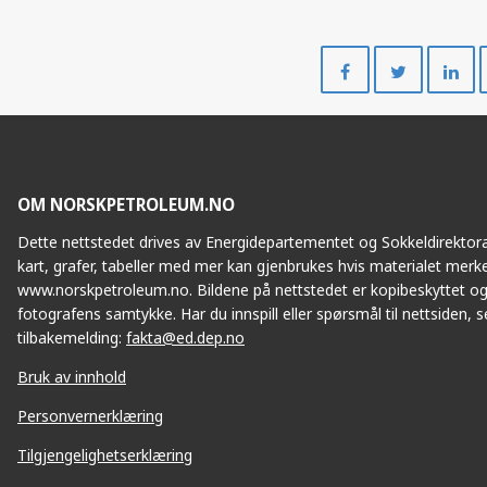
Del
Del
på
på
Facebook
Twitte
OM NORSKPETROLEUM.NO
Dette nettstedet drives av Energidepartementet og Sokkeldirektorat
kart, grafer, tabeller med mer kan gjenbrukes hvis materialet merke
www.norskpetroleum.no. Bildene på nettstedet er kopibeskyttet og
fotografens samtykke. Har du innspill eller spørsmål til nettsiden, se
tilbakemelding:
fakta@ed.dep.no
Bruk av innhold
Personvernerklæring
Tilgjengelighetserklæring