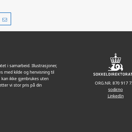
Del
Del
på
i
r
LinkedIn
e-
post
et i samarbeid. Illustrasjoner,
s med kilde og henvisning til
 kan ikke gjenbrukes uten
ORG.NR. 870 917 7
tter vi stor pris på din
sodir.no
LinkedIn