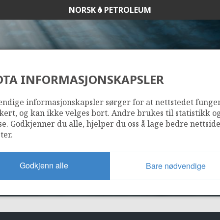
NORSK
PETROLEUM
DTA INFORMASJONSKAPSLER
212 D
ndige informasjonskapsler sørger for at nettstedet funge
kert, og kan ikke velges bort. Andre brukes til statistikk o
se. Godkjenner du alle, hjelper du oss å lage bedre nettsid
ter.
Godkjenn alle
Bare nødvendige