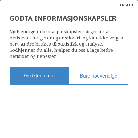
ENGLISH
Søk
N
P
MENY
GODTA INFORMASJONSKAPSLER
Ordlist
Energik
229 G
Nødvendige informasjonskapsler sørger for at
nettstedet fungerer og er sikkert, og kan ikke velges
bort. Andre brukes til statistikk og analyse.
Godkjenner du alle, hjelper du oss å lage bedre
nettsider og tjenester.
Område
BARENTSHAVET
Godkjenn alle
Bare nødvendige
Tildelt dato
19.02.2021
Gyldig til
19.02.2030
Gjeldende fase
INITIAL EXTENDED
Tildelingsrunde: