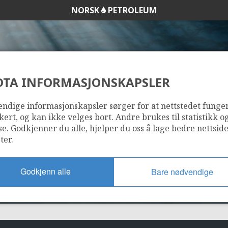
NORSK
PETROLEUM
DTA INFORMASJONSKAPSLER
235
ndige informasjonskapsler sørger for at nettstedet funge
kert, og kan ikke velges bort. Andre brukes til statistikk o
se. Godkjenner du alle, hjelper du oss å lage bedre nettsid
ter.
Godkjenn alle
Bare nødvendige