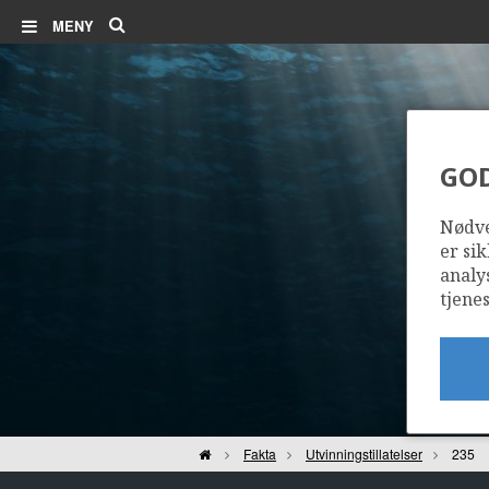
Søk
MENY
GO
Nødve
er sik
analy
tjenes
Hjem
Fakta
Utvinningstillatelser
235