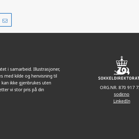
Del
Del
på
i
r
LinkedIn
e-
post
et i samarbeid. Illustrasjoner,
s med kilde og henvisning til
 kan ikke gjenbrukes uten
ORG.NR. 870 917 7
tter vi stor pris på din
sodir.no
LinkedIn