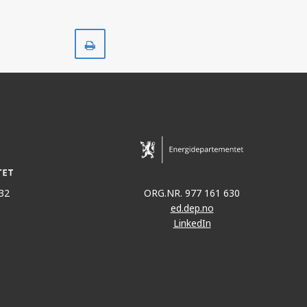
Skriv
ut
32
ORG.NR. 977 161 630
ed.dep.no
LinkedIn