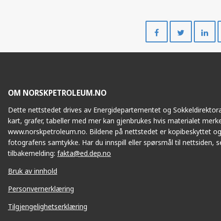
Del
Del
på
på
Facebook
Twitte
OM NORSKPETROLEUM.NO
Dette nettstedet drives av Energidepartementet og Sokkeldirektorat
kart, grafer, tabeller med mer kan gjenbrukes hvis materialet merke
www.norskpetroleum.no. Bildene på nettstedet er kopibeskyttet og
fotografens samtykke. Har du innspill eller spørsmål til nettsiden, se
tilbakemelding:
fakta@ed.dep.no
Bruk av innhold
Personvernerklæring
Tilgjengelighetserklæring