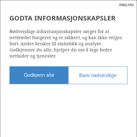
ENGLISH
Søk
N
P
MENY
GODTA INFORMASJONSKAPSLER
Ordlist
Energik
245
Nødvendige informasjonskapsler sørger for at
nettstedet fungerer og er sikkert, og kan ikke velges
bort. Andre brukes til statistikk og analyse.
Godkjenner du alle, hjelper du oss å lage bedre
nettsider og tjenester.
Område
NORDSJØEN
Godkjenn alle
Bare nødvendige
Tildelt dato
04.06.1999
Gyldig til
30.12.2004
Gjeldende fase
Status
INACTIVE