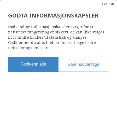
ENGLISH
Søk
N
P
MENY
GODTA INFORMASJONSKAPSLER
Ordlist
Energik
248 GS
Nødvendige informasjonskapsler sørger for at
nettstedet fungerer og er sikkert, og kan ikke velges
bort. Andre brukes til statistikk og analyse.
Godkjenner du alle, hjelper du oss å lage bedre
nettsider og tjenester.
Område
NORDSJØEN
Godkjenn alle
Bare nødvendige
Tildelt dato
30.06.2016
Gyldig til
04.06.2035
Gjeldende fase
PRODUCTION
Tildelingsrunde: