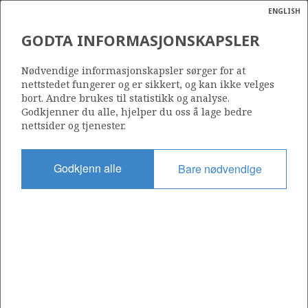
ENGLISH
Søk
N
P
MENY
GODTA INFORMASJONSKAPSLER
Ordlist
Energik
255 B
Nødvendige informasjonskapsler sørger for at
nettstedet fungerer og er sikkert, og kan ikke velges
bort. Andre brukes til statistikk og analyse.
Godkjenner du alle, hjelper du oss å lage bedre
nettsider og tjenester.
Område
NORSKEHAVET
Godkjenn alle
Bare nødvendige
Tildelt dato
19.05.2016
Gyldig til
14.05.2024
Gjeldende fase
Status
INACTIVE