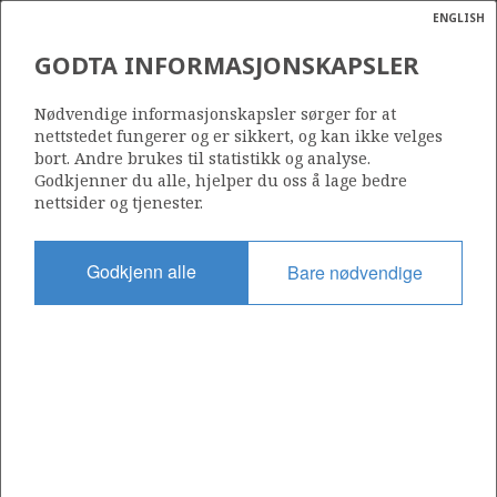
ENGLISH
Søk
N
P
MENY
GODTA INFORMASJONSKAPSLER
Ordlist
Energik
258
Nødvendige informasjonskapsler sørger for at
nettstedet fungerer og er sikkert, og kan ikke velges
bort. Andre brukes til statistikk og analyse.
Godkjenner du alle, hjelper du oss å lage bedre
nettsider og tjenester.
Område
NORSKEHAVET
Godkjenn alle
Bare nødvendige
Tildelt dato
12.05.2000
Gyldig til
29.09.2003
Gjeldende fase
Status
INACTIVE