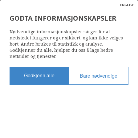
ENGLISH
Søk
N
P
MENY
GODTA INFORMASJONSKAPSLER
Ordlist
Energik
264
Nødvendige informasjonskapsler sørger for at
nettstedet fungerer og er sikkert, og kan ikke velges
bort. Andre brukes til statistikk og analyse.
Godkjenner du alle, hjelper du oss å lage bedre
nettsider og tjenester.
Område
NORSKEHAVET
Godkjenn alle
Bare nødvendige
Tildelt dato
12.05.2000
Gyldig til
01.01.2013
Gjeldende fase
Status
INACTIVE