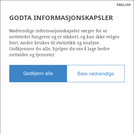
ENGLISH
Søk
N
P
MENY
GODTA INFORMASJONSKAPSLER
Ordlist
Energik
270
Nødvendige informasjonskapsler sørger for at
nettstedet fungerer og er sikkert, og kan ikke velges
bort. Andre brukes til statistikk og analyse.
Godkjenner du alle, hjelper du oss å lage bedre
nettsider og tjenester.
Område
NORDSJØEN
Godkjenn alle
Bare nødvendige
Tildelt dato
27.04.2001
Gyldig til
01.01.2015
Gjeldende fase
Status
INACTIVE