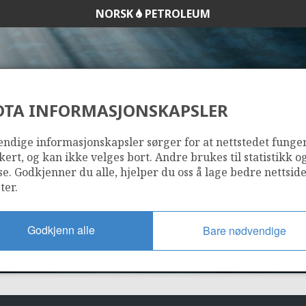
NORSK
PETROLEUM
DTA INFORMASJONSKAPSLER
274
ndige informasjonskapsler sørger for at nettstedet funge
kert, og kan ikke velges bort. Andre brukes til statistikk o
se. Godkjenner du alle, hjelper du oss å lage bedre nettsid
ter.
Godkjenn alle
Bare nødvendige