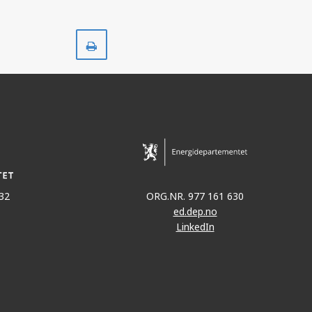
Skriv
ut
32
ORG.NR. 977 161 630
ed.dep.no
LinkedIn