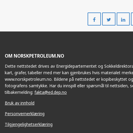
Del
Del
på
på
Facebook
Twitte
OM NORSKPETROLEUM.NO
Dette nettstedet drives av Energidepartementet og Sokkeldirektorat
kart, grafer, tabeller med mer kan gjenbrukes hvis materialet merke
www.norskpetroleum.no. Bildene på nettstedet er kopibeskyttet og
fotografens samtykke. Har du innspill eller spørsmål til nettsiden, se
tilbakemelding:
fakta@ed.dep.no
Bruk av innhold
Personvernerklæring
Tilgjengelighetserklæring