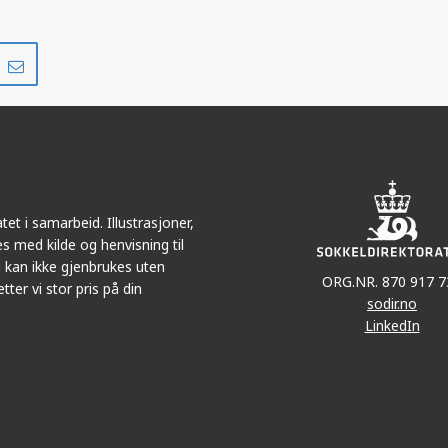
Del
Del
på
i
r
LinkedIn
e-
post
et i samarbeid. Illustrasjoner,
s med kilde og henvisning til
 kan ikke gjenbrukes uten
ORG.NR. 870 917 7
tter vi stor pris på din
sodir.no
LinkedIn