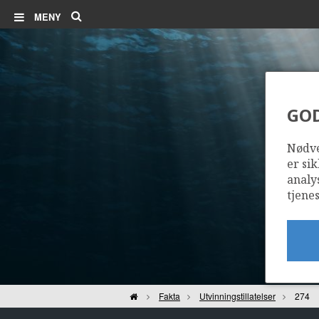
Søk
MENY
GO
Nødve
er sik
analy
tjenes
Hjem
Fakta
Utvinningstillatelser
274