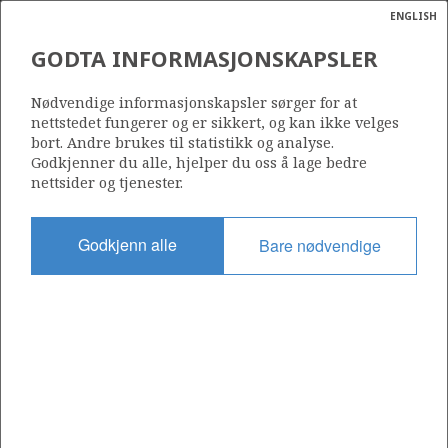
ENGLISH
Søk
N
P
MENY
GODTA INFORMASJONSKAPSLER
Ordlist
Energik
277
Nødvendige informasjonskapsler sørger for at
nettstedet fungerer og er sikkert, og kan ikke velges
bort. Andre brukes til statistikk og analyse.
STATFJORD NO
Godkjenner du alle, hjelper du oss å lage bedre
nettsider og tjenester.
Område
MURCHISON
NORDSJØEN
Godkjenn alle
Bare nødvendige
Tildelt dato
15.03.2002
Gyldig til
30.06.2036
Gjeldende fase
PRODUCTION EXTENDED
Tildelingsrunde: