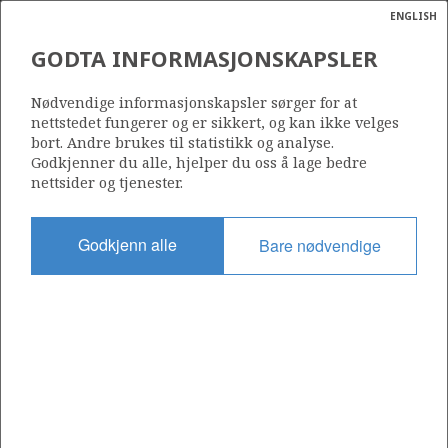
ENGLISH
Søk
N
P
MENY
GODTA INFORMASJONSKAPSLER
Ordlist
Energik
283
Nødvendige informasjonskapsler sørger for at
nettstedet fungerer og er sikkert, og kan ikke velges
bort. Andre brukes til statistikk og analyse.
Godkjenner du alle, hjelper du oss å lage bedre
nettsider og tjenester.
Område
NORSKEHAVET
Godkjenn alle
Bare nødvendige
Tildelt dato
14.06.2002
Gyldig til
01.01.2012
Gjeldende fase
Status
INACTIVE