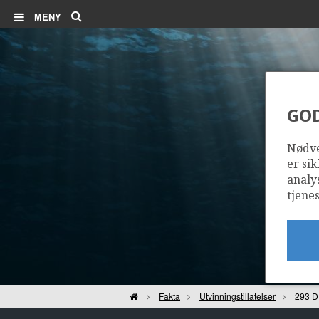
Søk
MENY
GO
Nødve
er sik
analy
tjenes
Hjem
Fakta
Utvinningstillatelser
293 D