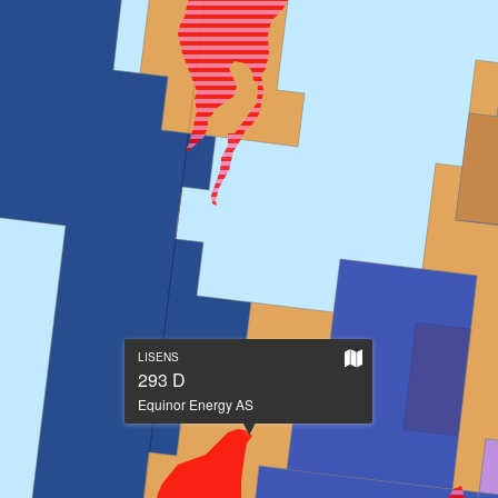
Vis
LISENS
på
293 D
stort
Equinor Energy AS
kart