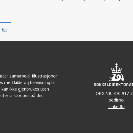
Del
Del
på
i
r
LinkedIn
e-
post
et i samarbeid. Illustrasjoner,
s med kilde og henvisning til
 kan ikke gjenbrukes uten
ORG.NR. 870 917 7
tter vi stor pris på din
sodir.no
LinkedIn