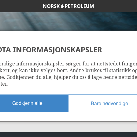
NORSK
PETROLEUM
DTA INFORMASJONSKAPSLER
293 D
ndige informasjonskapsler sørger for at nettstedet funge
kert, og kan ikke velges bort. Andre brukes til statistikk o
se. Godkjenner du alle, hjelper du oss å lage bedre nettsid
ter.
Godkjenn alle
Bare nødvendige