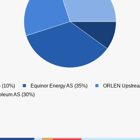
 (10%)
Equinor Energy AS (35%)
ORLEN Upstrea
roleum AS (30%)