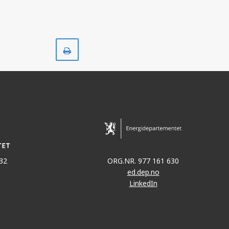
Skriv
ut
32
ORG.NR. 977 161 630
ed.dep.no
LinkedIn