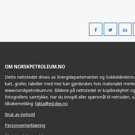
A
Del
Del
på
på
Facebook
Twitte
OM NORSKPETROLEUM.NO
VESLEFRIKK
Dette nettstedet drives av Energidepartementet og Sokkeldirektorat
kart, grafer, tabeller med mer kan gjenbrukes hvis materialet merke
www.norskpetroleum.no. Bildene på nettstedet er kopibeskyttet og
fotografens samtykke. Har du innspill eller spørsmål til nettsiden, se
tilbakemelding:
fakta@ed.dep.no
Bruk av innhold
Personvernerklæring