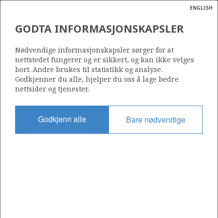
ENGLISH
Søk
N
P
MENY
GODTA INFORMASJONSKAPSLER
Ordlist
Energik
301 B
Nødvendige informasjonskapsler sørger for at
nettstedet fungerer og er sikkert, og kan ikke velges
bort. Andre brukes til statistikk og analyse.
Godkjenner du alle, hjelper du oss å lage bedre
nettsider og tjenester.
Område
NORDSJØEN
Godkjenn alle
Bare nødvendige
Tildelt dato
21.05.2008
Gyldig til
13.06.2011
Gjeldende fase
Status
INACTIVE