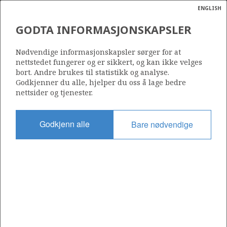
ENGLISH
Søk
N
P
MENY
GODTA INFORMASJONSKAPSLER
Ordlist
Energik
301 CS
Nødvendige informasjonskapsler sørger for at
nettstedet fungerer og er sikkert, og kan ikke velges
bort. Andre brukes til statistikk og analyse.
Godkjenner du alle, hjelper du oss å lage bedre
nettsider og tjenester.
Område
NORDSJØEN
Godkjenn alle
Bare nødvendige
Tildelt dato
21.05.2008
Gyldig til
12.06.2012
Gjeldende fase
Status
INACTIVE