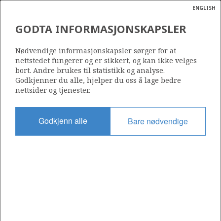
ENGLISH
Søk
N
P
MENY
GODTA INFORMASJONSKAPSLER
Ordlist
Energik
301
Nødvendige informasjonskapsler sørger for at
nettstedet fungerer og er sikkert, og kan ikke velges
bort. Andre brukes til statistikk og analyse.
Godkjenner du alle, hjelper du oss å lage bedre
nettsider og tjenester.
Område
NORDSJØEN
Godkjenn alle
Bare nødvendige
Tildelt dato
12.12.2003
Gyldig til
15.05.2013
Gjeldende fase
Status
INACTIVE