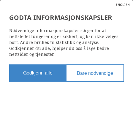
ENGLISH
Søk
N
P
MENY
GODTA INFORMASJONSKAPSLER
Ordlist
Energik
303 C
Nødvendige informasjonskapsler sørger for at
nettstedet fungerer og er sikkert, og kan ikke velges
bort. Andre brukes til statistikk og analyse.
Godkjenner du alle, hjelper du oss å lage bedre
nettsider og tjenester.
Område
NORDSJØEN
Godkjenn alle
Bare nødvendige
Tildelt dato
23.09.2013
Gyldig til
06.12.2017
Gjeldende fase
Status
INACTIVE