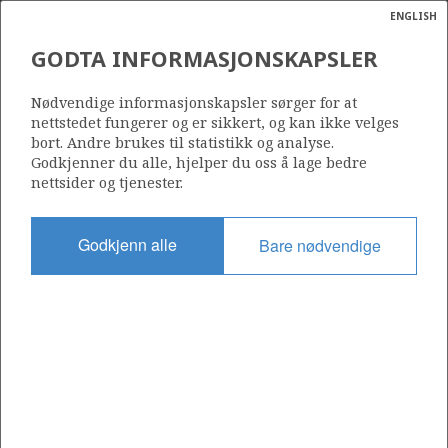
ENGLISH
Søk
N
P
MENY
GODTA INFORMASJONSKAPSLER
Ordlist
Energik
311 B
Nødvendige informasjonskapsler sørger for at
nettstedet fungerer og er sikkert, og kan ikke velges
bort. Andre brukes til statistikk og analyse.
Godkjenner du alle, hjelper du oss å lage bedre
nettsider og tjenester.
Område
NORDSJØEN
Godkjenn alle
Bare nødvendige
Tildelt dato
17.12.2004
Gyldig til
28.02.2009
Gjeldende fase
Status
INACTIVE