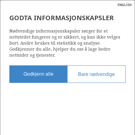
ENGLISH
Søk
N
P
MENY
GODTA INFORMASJONSKAPSLER
Ordlist
Energik
312 B
Nødvendige informasjonskapsler sørger for at
nettstedet fungerer og er sikkert, og kan ikke velges
bort. Andre brukes til statistikk og analyse.
Godkjenner du alle, hjelper du oss å lage bedre
nettsider og tjenester.
Område
NORSKEHAVET
Godkjenn alle
Bare nødvendige
Tildelt dato
19.02.2010
Gyldig til
12.12.2027
Gjeldende fase
PRODUCTION
Tildelingsrunde: