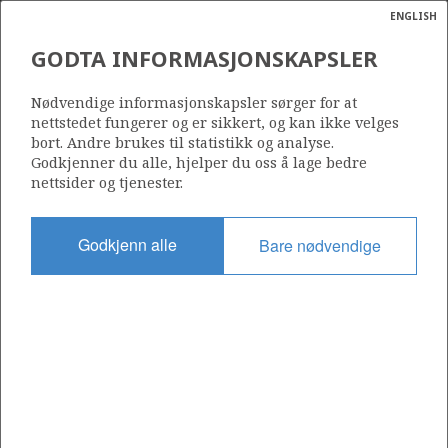
ENGLISH
Søk
N
P
MENY
GODTA INFORMASJONSKAPSLER
Ordlist
Energik
313
Nødvendige informasjonskapsler sørger for at
nettstedet fungerer og er sikkert, og kan ikke velges
bort. Andre brukes til statistikk og analyse.
Godkjenner du alle, hjelper du oss å lage bedre
nettsider og tjenester.
Område
NORSKEHAVET
Godkjenn alle
Bare nødvendige
Tildelt dato
12.12.2003
Gyldig til
12.12.2005
Gjeldende fase
Status
INACTIVE