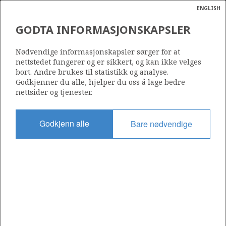
ENGLISH
Søk
N
P
MENY
GODTA INFORMASJONSKAPSLER
Ordlist
Energik
314
Nødvendige informasjonskapsler sørger for at
nettstedet fungerer og er sikkert, og kan ikke velges
bort. Andre brukes til statistikk og analyse.
Godkjenner du alle, hjelper du oss å lage bedre
nettsider og tjenester.
Område
NORSKEHAVET
Godkjenn alle
Bare nødvendige
Tildelt dato
12.12.2003
Gyldig til
12.12.2006
Gjeldende fase
Status
INACTIVE