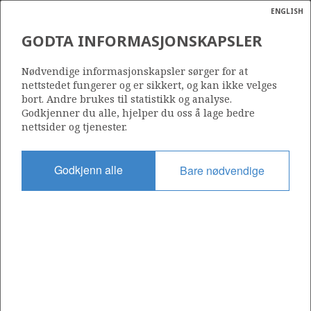
ENGLISH
Søk
N
P
MENY
GODTA INFORMASJONSKAPSLER
Ordlist
Energik
316
Nødvendige informasjonskapsler sørger for at
nettstedet fungerer og er sikkert, og kan ikke velges
bort. Andre brukes til statistikk og analyse.
Godkjenner du alle, hjelper du oss å lage bedre
nettsider og tjenester.
Område
NORDSJØEN
Godkjenn alle
Bare nødvendige
Tildelt dato
18.06.2004
Gyldig til
18.06.2030
Gjeldende fase
PRODUCTION
Tildelingsrunde: