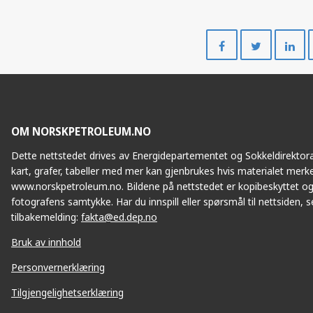
Del
Del
på
på
Facebook
Twitte
OM NORSKPETROLEUM.NO
Dette nettstedet drives av Energidepartementet og Sokkeldirektorat
kart, grafer, tabeller med mer kan gjenbrukes hvis materialet merke
www.norskpetroleum.no. Bildene på nettstedet er kopibeskyttet og
fotografens samtykke. Har du innspill eller spørsmål til nettsiden, se
tilbakemelding:
fakta@ed.dep.no
Bruk av innhold
Personvernerklæring
Tilgjengelighetserklæring