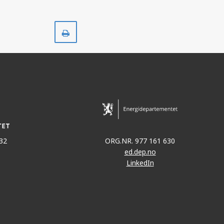
Skriv
ut
32
ORG.NR. 977 161 630
ed.dep.no
LinkedIn