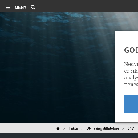
Søk
MENY
GO
Nødve
er sik
analy
tjenes
Hjem
Fakta
Utvinningstillatelser
317