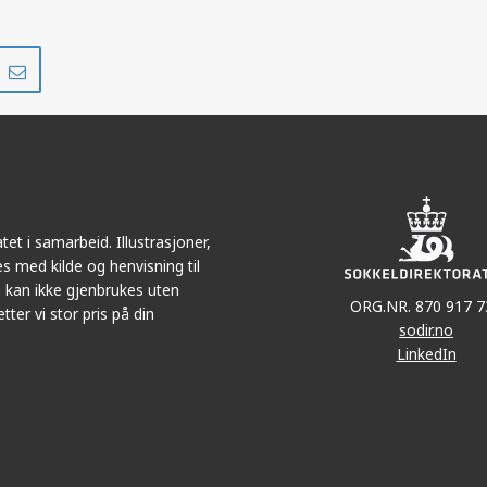
Del
Del
på
i
r
LinkedIn
e-
post
et i samarbeid. Illustrasjoner,
s med kilde og henvisning til
 kan ikke gjenbrukes uten
ORG.NR. 870 917 7
tter vi stor pris på din
sodir.no
LinkedIn