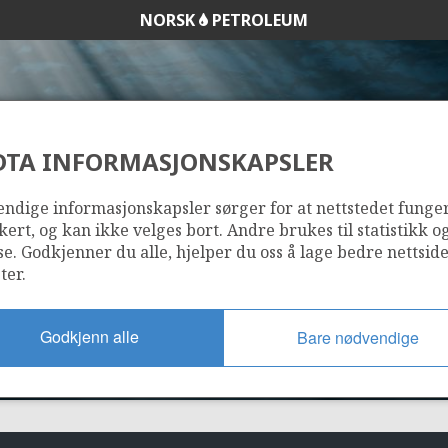
NORSK
PETROLEUM
DTA INFORMASJONSKAPSLER
317
ndige informasjonskapsler sørger for at nettstedet funge
kert, og kan ikke velges bort. Andre brukes til statistikk o
se. Godkjenner du alle, hjelper du oss å lage bedre nettsid
ter.
Godkjenn alle
Bare nødvendige