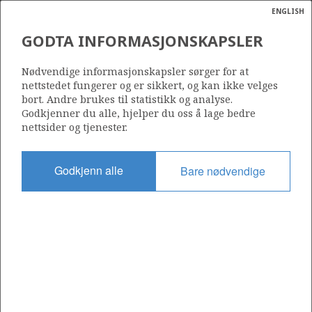
ENGLISH
Søk
N
P
MENY
GODTA INFORMASJONSKAPSLER
Ordlist
Energik
325
Nødvendige informasjonskapsler sørger for at
nettstedet fungerer og er sikkert, og kan ikke velges
bort. Andre brukes til statistikk og analyse.
Godkjenner du alle, hjelper du oss å lage bedre
nettsider og tjenester.
Område
NORSKEHAVET
Godkjenn alle
Bare nødvendige
Tildelt dato
18.06.2004
Gyldig til
18.03.2008
Gjeldende fase
Status
INACTIVE