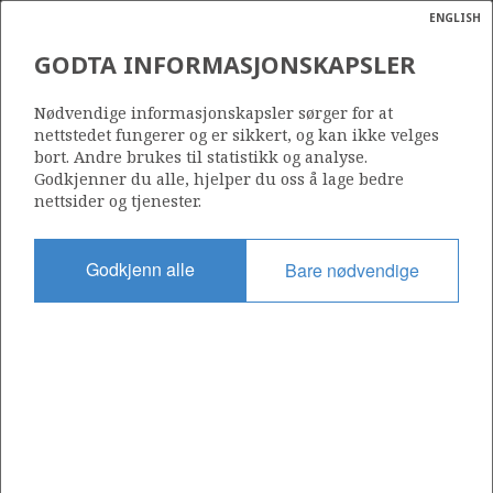
ENGLISH
Søk
N
P
MENY
GODTA INFORMASJONSKAPSLER
Ordlist
Energik
336
Nødvendige informasjonskapsler sørger for at
nettstedet fungerer og er sikkert, og kan ikke velges
bort. Andre brukes til statistikk og analyse.
Godkjenner du alle, hjelper du oss å lage bedre
nettsider og tjenester.
Område
NORDSJØEN
Godkjenn alle
Bare nødvendige
Tildelt dato
17.12.2004
Gyldig til
17.12.2006
Gjeldende fase
Status
INACTIVE