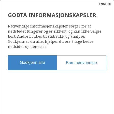
ENGLISH
Søk
N
P
MENY
GODTA INFORMASJONSKAPSLER
Ordlist
Energik
344 B
Nødvendige informasjonskapsler sørger for at
nettstedet fungerer og er sikkert, og kan ikke velges
bort. Andre brukes til statistikk og analyse.
Godkjenner du alle, hjelper du oss å lage bedre
nettsider og tjenester.
Område
NORDSJØEN
Godkjenn alle
Bare nødvendige
Tildelt dato
29.02.2008
Gyldig til
07.12.2010
Gjeldende fase
Status
INACTIVE