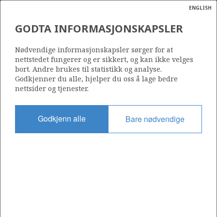
ENGLISH
Søk
N
P
MENY
GODTA INFORMASJONSKAPSLER
Ordlist
Energik
347
Nødvendige informasjonskapsler sørger for at
nettstedet fungerer og er sikkert, og kan ikke velges
bort. Andre brukes til statistikk og analyse.
Godkjenner du alle, hjelper du oss å lage bedre
nettsider og tjenester.
Område
NORSKEHAVET
Godkjenn alle
Bare nødvendige
Tildelt dato
17.12.2004
Gyldig til
14.12.2007
Gjeldende fase
Status
INACTIVE