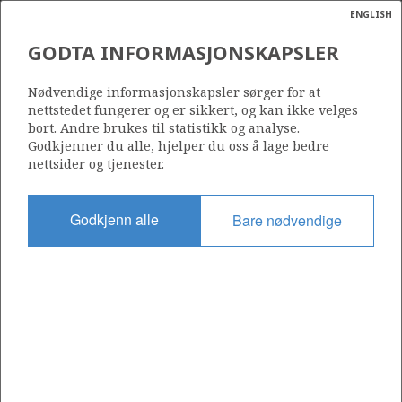
ENGLISH
Søk
N
P
MENY
GODTA INFORMASJONSKAPSLER
Ordlist
Energik
348 B
Nødvendige informasjonskapsler sørger for at
nettstedet fungerer og er sikkert, og kan ikke velges
bort. Andre brukes til statistikk og analyse.
Godkjenner du alle, hjelper du oss å lage bedre
nettsider og tjenester.
Område
NORSKEHAVET
Godkjenn alle
Bare nødvendige
Tildelt dato
04.02.2011
Gyldig til
17.12.2029
Gjeldende fase
PRODUCTION
Tildelingsrunde: