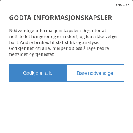
ENGLISH
Søk
N
P
MENY
GODTA INFORMASJONSKAPSLER
Ordlist
Energik
356
Nødvendige informasjonskapsler sørger for at
nettstedet fungerer og er sikkert, og kan ikke velges
bort. Andre brukes til statistikk og analyse.
Godkjenner du alle, hjelper du oss å lage bedre
nettsider og tjenester.
Område
NORDSJØEN
Godkjenn alle
Bare nødvendige
Tildelt dato
06.01.2006
Gyldig til
06.01.2013
Gjeldende fase
Status
INACTIVE