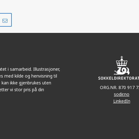
Del
Del
på
i
r
LinkedIn
e-
post
et i samarbeid. Illustrasjoner,
s med kilde og henvisning til
 kan ikke gjenbrukes uten
ORG.NR. 870 917 7
tter vi stor pris på din
sodir.no
LinkedIn