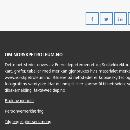
Del
Del
på
på
Facebook
Twitte
OM NORSKPETROLEUM.NO
Dette nettstedet drives av Energidepartementet og Sokkeldirektorat
kart, grafer, tabeller med mer kan gjenbrukes hvis materialet merke
www.norskpetroleum.no. Bildene på nettstedet er kopibeskyttet og
fotografens samtykke. Har du innspill eller spørsmål til nettsiden, se
tilbakemelding:
fakta@ed.dep.no
Bruk av innhold
Personvernerklæring
Tilgjengelighetserklæring