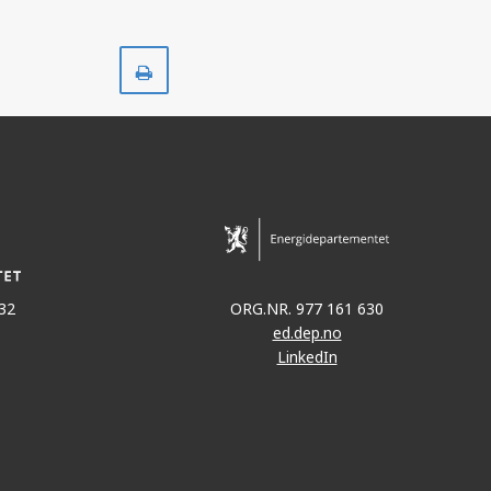
Skriv
ut
32
ORG.NR. 977 161 630
ed.dep.no
LinkedIn