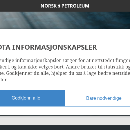
NORSK
PETROLEUM
DTA INFORMASJONSKAPSLER
357
ndige informasjonskapsler sørger for at nettstedet funge
kert, og kan ikke velges bort. Andre brukes til statistikk o
se. Godkjenner du alle, hjelper du oss å lage bedre nettsid
ter.
Godkjenn alle
Bare nødvendige