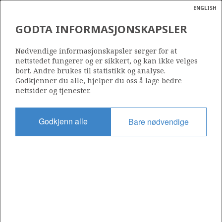
ENGLISH
Søk
N
P
MENY
GODTA INFORMASJONSKAPSLER
Ordlist
Energik
360 B
Nødvendige informasjonskapsler sørger for at
nettstedet fungerer og er sikkert, og kan ikke velges
bort. Andre brukes til statistikk og analyse.
Godkjenner du alle, hjelper du oss å lage bedre
nettsider og tjenester.
Område
NORDSJØEN
Godkjenn alle
Bare nødvendige
Tildelt dato
04.02.2011
Gyldig til
28.09.2013
Gjeldende fase
Status
INACTIVE