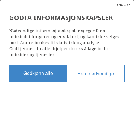
ENGLISH
Søk
N
P
MENY
GODTA INFORMASJONSKAPSLER
Ordlist
Energik
362
Nødvendige informasjonskapsler sørger for at
nettstedet fungerer og er sikkert, og kan ikke velges
bort. Andre brukes til statistikk og analyse.
Godkjenner du alle, hjelper du oss å lage bedre
nettsider og tjenester.
Område
NORDSJØEN
Godkjenn alle
Bare nødvendige
Tildelt dato
06.01.2006
Gyldig til
06.12.2015
Gjeldende fase
Status
INACTIVE