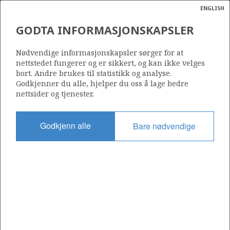
ENGLISH
Søk
N
P
MENY
GODTA INFORMASJONSKAPSLER
Ordlist
Energik
364
Nødvendige informasjonskapsler sørger for at
nettstedet fungerer og er sikkert, og kan ikke velges
bort. Andre brukes til statistikk og analyse.
MUNIN
Godkjenner du alle, hjelper du oss å lage bedre
nettsider og tjenester.
Område
NORDSJØEN
Godkjenn alle
Bare nødvendige
Tildelt dato
06.01.2006
Gyldig til
31.12.2052
Gjeldende fase
PRODUCTION EXTENDED
Tildelingsrunde: