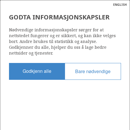
ENGLISH
Søk
N
P
MENY
GODTA INFORMASJONSKAPSLER
Ordlist
Energik
366
Nødvendige informasjonskapsler sørger for at
nettstedet fungerer og er sikkert, og kan ikke velges
bort. Andre brukes til statistikk og analyse.
Godkjenner du alle, hjelper du oss å lage bedre
nettsider og tjenester.
Område
NORDSJØEN
Godkjenn alle
Bare nødvendige
Tildelt dato
06.01.2006
Gyldig til
05.02.2008
Gjeldende fase
Status
INACTIVE