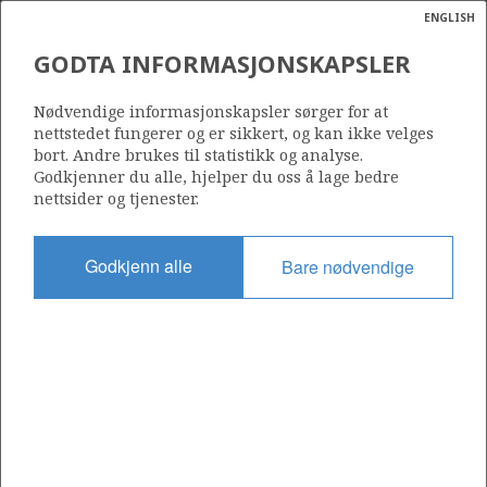
ENGLISH
Søk
N
P
MENY
GODTA INFORMASJONSKAPSLER
Ordlist
Energik
369
Nødvendige informasjonskapsler sørger for at
nettstedet fungerer og er sikkert, og kan ikke velges
bort. Andre brukes til statistikk og analyse.
Godkjenner du alle, hjelper du oss å lage bedre
nettsider og tjenester.
Område
NORDSJØEN
Godkjenn alle
Bare nødvendige
Tildelt dato
06.01.2006
Gyldig til
06.01.2011
Gjeldende fase
Status
INACTIVE