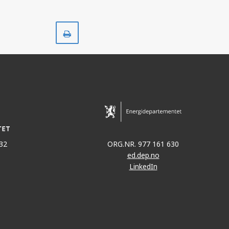
Skriv
ut
32
ORG.NR. 977 161 630
ed.dep.no
LinkedIn