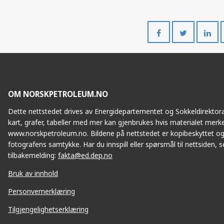
Del
Del
på
på
Facebook
Twitte
OM NORSKPETROLEUM.NO
Dette nettstedet drives av Energidepartementet og Sokkeldirektorat
kart, grafer, tabeller med mer kan gjenbrukes hvis materialet merke
www.norskpetroleum.no. Bildene på nettstedet er kopibeskyttet og
fotografens samtykke. Har du innspill eller spørsmål til nettsiden, se
tilbakemelding:
fakta@ed.dep.no
Bruk av innhold
Personvernerklæring
Tilgjengelighetserklæring