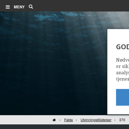
Søk
MENY
GO
Nødve
er sik
analy
tjenes
Hjem
Fakta
Utvinningstillatelser
370