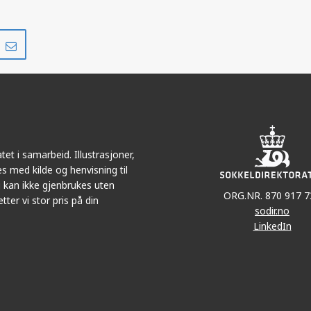
Del
Del
på
i
r
LinkedIn
e-
post
et i samarbeid. Illustrasjoner,
s med kilde og henvisning til
 kan ikke gjenbrukes uten
ORG.NR. 870 917 7
tter vi stor pris på din
sodir.no
LinkedIn