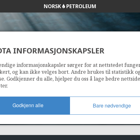
NORSK
PETROLEUM
DTA INFORMASJONSKAPSLER
370
ndige informasjonskapsler sørger for at nettstedet funge
kert, og kan ikke velges bort. Andre brukes til statistikk o
se. Godkjenner du alle, hjelper du oss å lage bedre nettsid
ter.
Godkjenn alle
Bare nødvendige